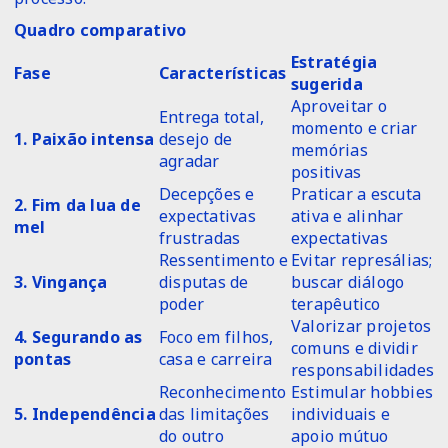
Quadro comparativo
Estratégia
Fase
Características
sugerida
Aproveitar o
Entrega total,
momento e criar
1. Paixão intensa
desejo de
memórias
agradar
positivas
Decepções e
Praticar a escuta
2. Fim da lua de
expectativas
ativa e alinhar
mel
frustradas
expectativas
Ressentimento e
Evitar represálias;
3. Vingança
disputas de
buscar diálogo
poder
terapêutico
Valorizar projetos
4. Segurando as
Foco em filhos,
comuns e dividir
pontas
casa e carreira
responsabilidades
Reconhecimento
Estimular hobbies
5. Independência
das limitações
individuais e
do outro
apoio mútuo