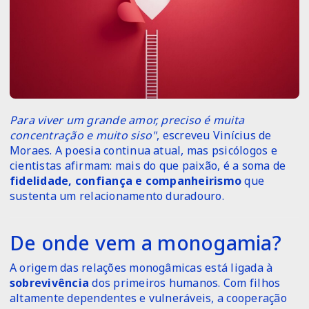
Para viver um grande amor, preciso é muita
concentração e muito siso"
, escreveu Vinícius de
Moraes. A poesia continua atual, mas psicólogos e
cientistas afirmam: mais do que paixão, é a soma de
fidelidade, confiança e companheirismo
que
sustenta um relacionamento duradouro.
De onde vem a monogamia?
A origem das relações monogâmicas está ligada à
sobrevivência
dos primeiros humanos. Com filhos
altamente dependentes e vulneráveis, a cooperação