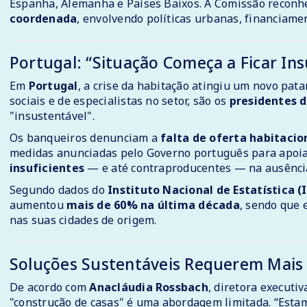
Espanha, Alemanha e Países Baixos. A Comissão reconh
coordenada
, envolvendo políticas urbanas, financiamen
Portugal: “Situação Começa a Ficar In
Em
Portugal
, a crise da habitação atingiu um novo pa
sociais e de especialistas no setor, são os
presidentes d
"insustentável".
Os banqueiros denunciam a
falta de oferta habitacio
medidas anunciadas pelo Governo português para apoia
insuficientes
— e até contraproducentes — na ausência
Segundo dados do
Instituto Nacional de Estatística (
aumentou
mais de 60% na última década
, sendo que 
nas suas cidades de origem.
Soluções Sustentáveis Requerem Mais 
De acordo com
Anacláudia Rossbach
, diretora executi
"construção de casas" é uma abordagem limitada. “Estam