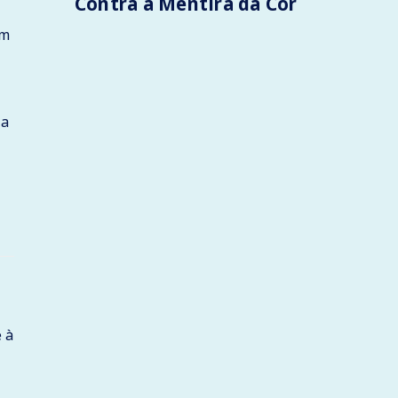
Contra a Mentira da Cor
am
 a
é à