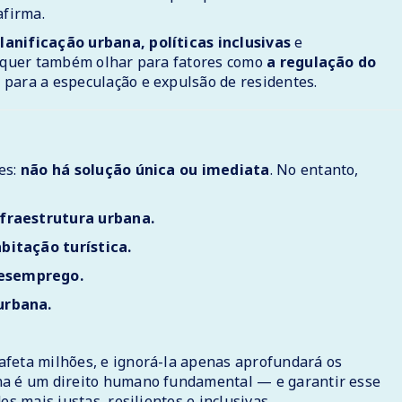
 afirma.
lanificação urbana, políticas inclusivas
e
 requer também olhar para fatores como
a regulação do
 para a especulação e expulsão de residentes.
es:
não há solução única ou imediata
. No entanto,
nfraestrutura urbana.
bitação turística.
desemprego.
urbana.
afeta milhões, e ignorá-la apenas aprofundará os
na é um direito humano fundamental — e garantir esse
s mais justas, resilientes e inclusivas.