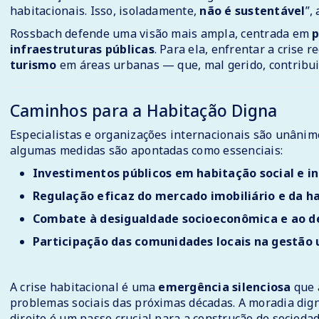
habitacionais. Isso, isoladamente,
não é sustentável
”,
Rossbach defende uma visão mais ampla, centrada em
p
infraestruturas públicas
. Para ela, enfrentar a crise
turismo
em áreas urbanas — que, mal gerido, contribui
Caminhos para a Habitação Digna
Especialistas e organizações internacionais são unânim
algumas medidas são apontadas como essenciais:
Investimentos públicos em habitação social e i
Regulação eficaz do mercado imobiliário e da ha
Combate à desigualdade socioeconômica e ao 
Participação das comunidades locais na gestão 
A crise habitacional é uma
emergência silenciosa
que 
problemas sociais das próximas décadas. A moradia dig
direito é um passo crucial para a construção de sociedade