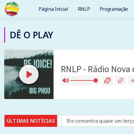
Página Inicial
RNLP
Programação
DÊ O PLAY
brose cística
ÚLTIMAS NOTÍCIAS
Rio concentra quase um terço de casos de