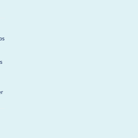
os
as
er