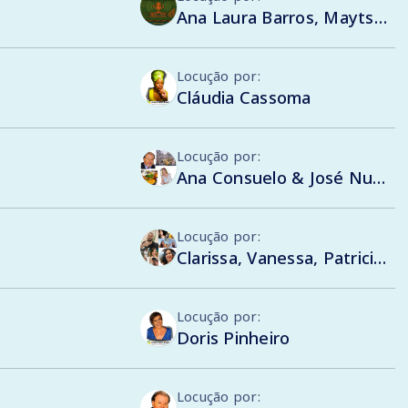
Ana Laura Barros, Maytso Tebalde, Emanuel Sá, Logan Batista, Nágila Evelyn, Evellyn Prestes, Mavi Rangel, Bartielson Barros, Débora Costa, Mary Vitória e Julia Cardoso
Locução por:
Cláudia Cassoma
Locução por:
Ana Consuelo & José Nunes Pereira
Locução por:
Clarissa, Vanessa, Patricia, Philipe, Augusto, Flávia, Gabriela, Monty, Gustavo , Sandra
Locução por:
Doris Pinheiro
Locução por: