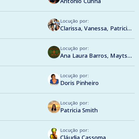
António Cunha
Locução por:
Clarissa, Vanessa, Patricia, Philipe, Augusto, Flávia, Gabriela, Monty, Gustavo , Sandra
Locução por:
Ana Laura Barros, Maytso Tebalde, Emanuel Sá, Logan Batista, Nágila Evelyn, Evellyn Prestes, Mavi Rangel, Bartielson Barros, Débora Costa, Mary Vitória e Julia Cardoso
Locução por:
Doris Pinheiro
Locução por:
Patricia Smith
Locução por:
Cláudia Cassoma