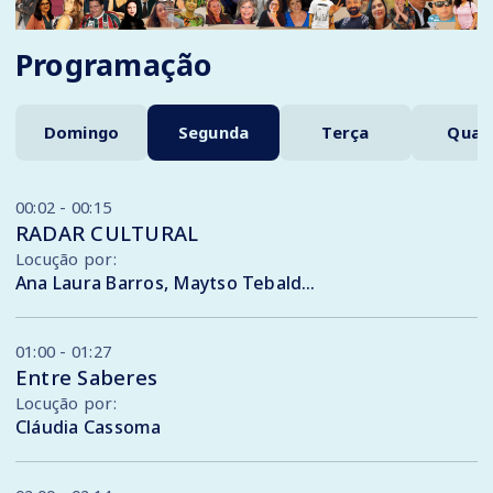
Programação
Domingo
Segunda
Terça
Quar
00:02 - 00:15
RADAR CULTURAL
Locução por:
Ana Laura Barros, Maytso Tebalde, Emanuel Sá, Logan Batista, Nágila Evelyn, Evellyn Prestes, Mavi Rangel, Bartielson Barros, Débora Costa, Mary Vitória e Julia Cardoso
01:00 - 01:27
Entre Saberes
Locução por:
Cláudia Cassoma