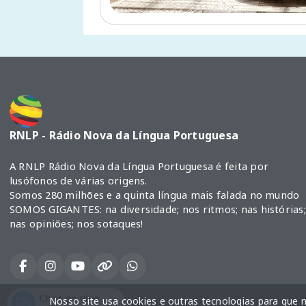
RNLP - Rádio Nova da Língua Portuguesa
A RNLP Rádio Nova da Língua Portuguesa é feita por
lusófonos de várias origens.
Somos 280 milhões e a quinta língua mais falada no mundo
SOMOS GIGANTES: na diversidade; nos ritmos; nas histórias;
nas opiniões; nos sotaques!
Chat ao vivo
Nosso site usa cookies e outras tecnologias para que 
Todos os direitos reservados.