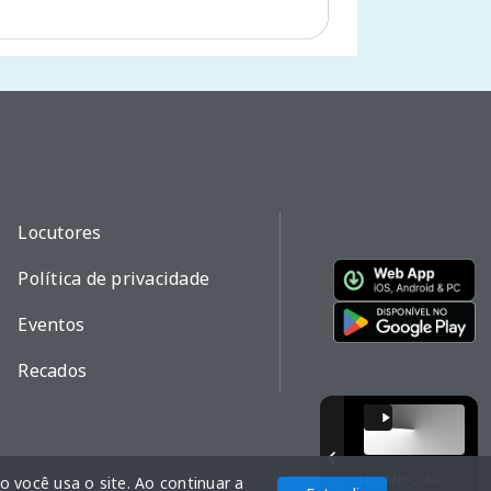
Locutores
Política de privacidade
Eventos
Recados
 você usa o site. Ao continuar a
TOCANDO AGORA
Com a tecnologia