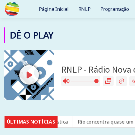
Página Inicial
RNLP
Programação
DÊ O PLAY
SUS por fibrose cística
ÚLTIMAS NOTÍCIAS
Rio concentra quase um terço 