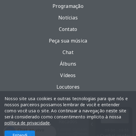
Programação
Notícias
Contato
Peça sua música
Chat
Álbuns
Vídeos
Locutores
Política de privacidade
Nosso site usa cookies e outras tecnologias para que nós e
nossos parceiros possamos lembrar de você e entender
Eventos
como você usa o site. Ao continuar a navegação neste site
será considerado como consentimento implícito à nossa
Recados
política de privacidade
.
Chat ao vivo
Todos os direitos reservados.
09:00 - 09:55
Com a tecnologia
Online:
0
Entendi
storia e Personagens Angola II Das raízes ao Séc. XXI
ofonia: História e Personagens com António Cunha
Lusofonia: H
Lusofonia 