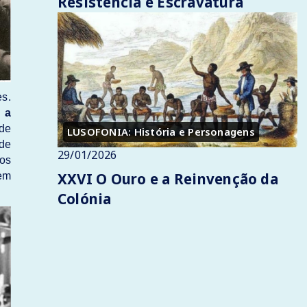
Resistência e Escravatura
s.
, a
de
LUSOFONIA: História e Personagens
ade
29/01/2026
ios
XXVI O Ouro e a Reinvenção da
 em
Colónia