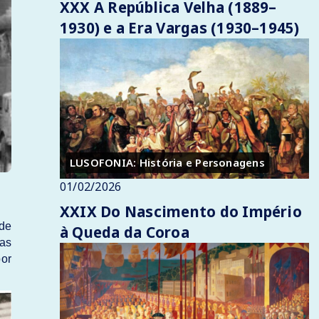
XXX A República Velha (1889–
1930) e a Era Vargas (1930–1945)
LUSOFONIA: História e Personagens
01/02/2026
XXIX Do Nascimento do Império
de
à Queda da Coroa
ças
por