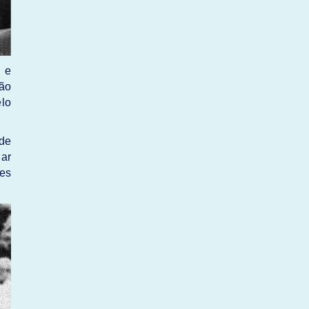
 e
são
lo
 de
iar
res