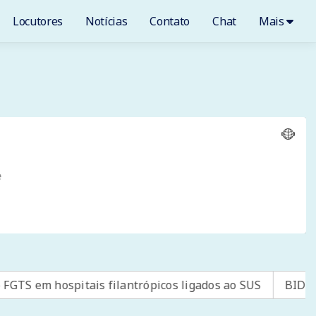
Locutores
Notícias
Contato
Chat
Mais
 filantrópicos ligados ao SUS
BID amplia para US$ 4 b