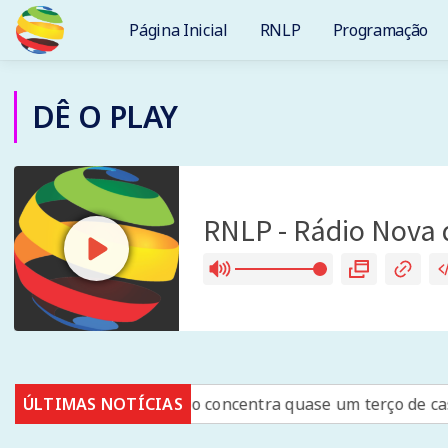
Página Inicial
RNLP
Programação
DÊ O PLAY
ÚLTIMAS NOTÍCIAS
Rio concentra quase um terço de casos de exercício ile