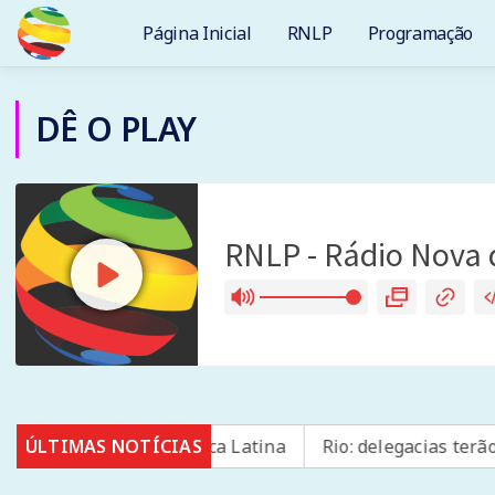
Página Inicial
RNLP
Programação
DÊ O PLAY
gurança na América Latina
ÚLTIMAS NOTÍCIAS
Rio: delegacias terão sala 