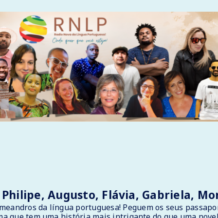
, Philipe, Augusto, Flávia, Gabriela, M
eandros da língua portuguesa! Peguem os seus passaport
ma que tem uma história mais intrigante do que uma novel