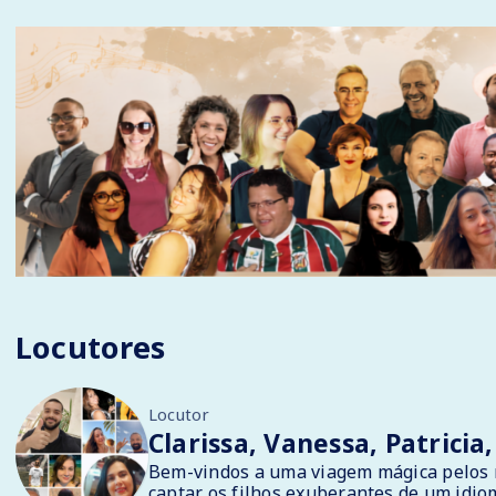
Locutores
Locutor
Clarissa, Vanessa, Patricia
Bem-vindos a uma viagem mágica pelos m
captar os filhos exuberantes de um idio