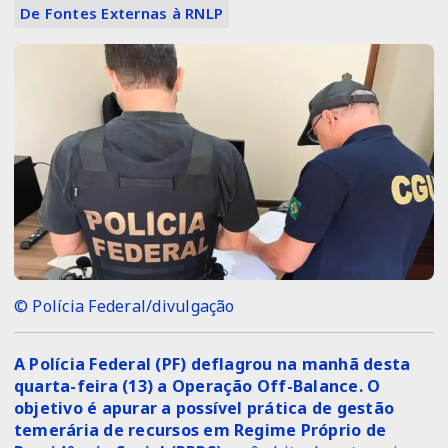
De Fontes Externas à RNLP
© Polícia Federal/divulgação
A Polícia Federal (PF) deflagrou na manhã desta
quarta-feira (13) a Operação Off-Balance. O
objetivo é apurar a possível prática de gestão
temerária de recursos em Regime Próprio de