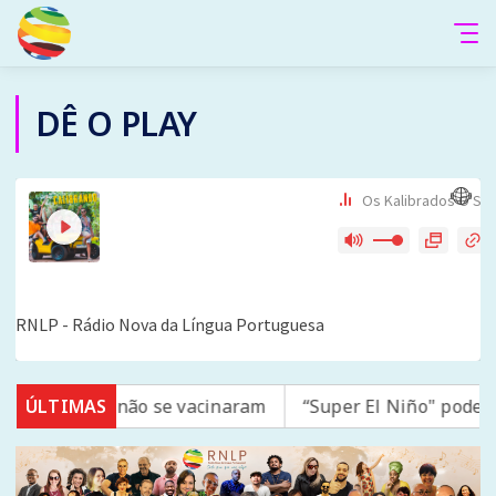
DÊ O PLAY
 sarampo; 16 não se vacinaram
ÚLTIMAS
“Super El Niño" pode l