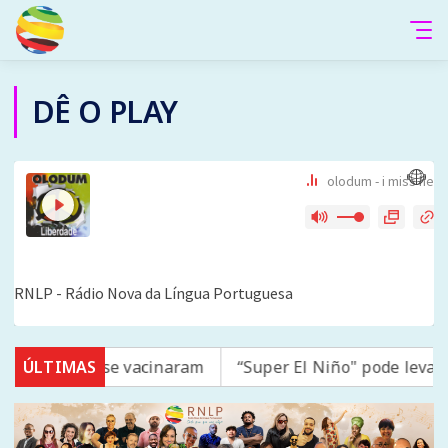
DÊ O PLAY
mpo; 16 não se vacinaram
ÚLTIMAS
“Super El Niño" pode levar 