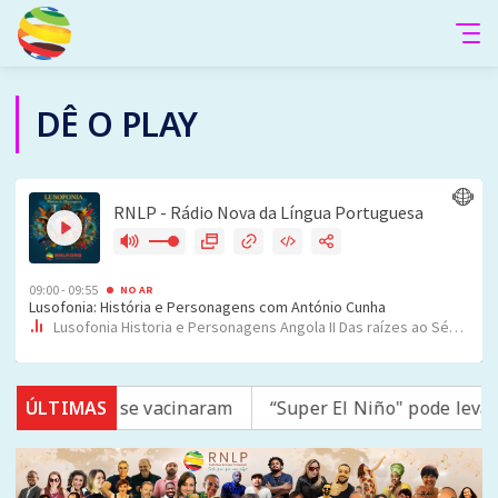
DÊ O PLAY
mpo; 16 não se vacinaram
ÚLTIMAS
“Super El Niño" pode levar q