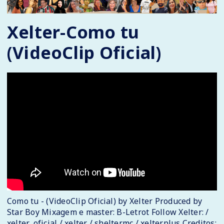
Xelter-Como tu
(VideoClip Oficial)
Como tu - (VideoClip Oficial) by Xelter Produced by
Star Boy Mixagem e master: B-Letrot Follow Xelter: /
xelter_oficial / xelter / sheltermc / xelterplus Creditos: