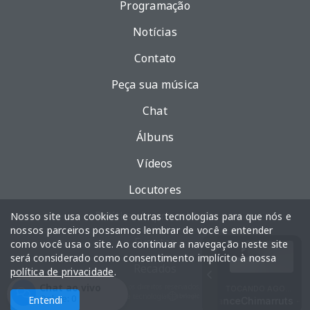
Programação
Notícias
Contato
Peça sua música
Chat
Álbuns
Vídeos
Locutores
Política de privacidade
Nosso site usa cookies e outras tecnologias para que nós e
nossos parceiros possamos lembrar de você e entender
Eventos
como você usa o site. Ao continuar a navegação neste site
será considerado como consentimento implícito à nossa
Recados
política de privacidade
.
Chat ao vivo
Todos os direitos reservados.
TOCANDO AGORA
Com a tecnologia
Online:
0
Entendi
FRICA EM FOCO, direção de Hilária Vianeke com Hilária Vianeke
Chimarruts - Roots Dance
Chimarruts - R