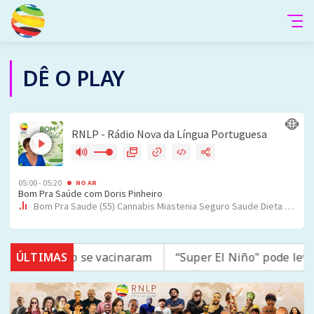
DÊ O PLAY
rampo; 16 não se vacinaram
ÚLTIMAS
“Super El Niño" pode leva